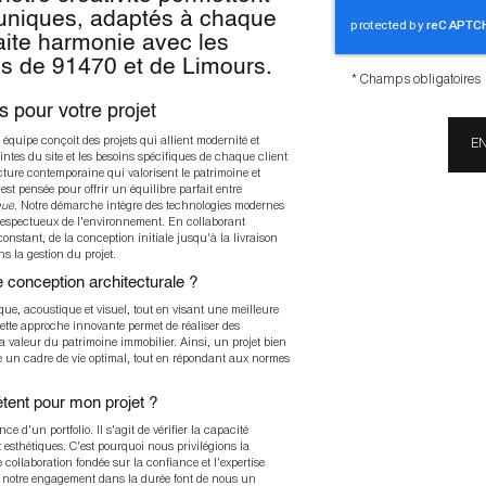
 uniques, adaptés à chaque
aite harmonie avec les
s de 91470 et de Limours.
*
Champs obligatoires
s pour votre projet
équipe conçoit des projets qui allient modernité et
ntes du site et les besoins spécifiques de chaque client
cture contemporaine qui valorisent le patrimoine et
st pensée pour offrir un équilibre parfait entre
que
. Notre démarche intègre des technologies modernes
 respectueux de l'environnement. En collaborant
nstant, de la conception initiale jusqu'à la livraison
s la gestion du projet.
 conception architecturale ?
que, acoustique et visuel, tout en visant une meilleure
 Cette approche innovante permet de réaliser des
 valeur du patrimoine immobilier. Ainsi, un projet bien
e un cadre de vie optimal, tout en répondant aux normes
tent pour mon projet ?
e d'un portfolio. Il s'agit de vérifier la capacité
t esthétiques. C'est pourquoi nous privilégions la
collaboration fondée sur la confiance et l'expertise
et notre engagement dans la durée font de nous un