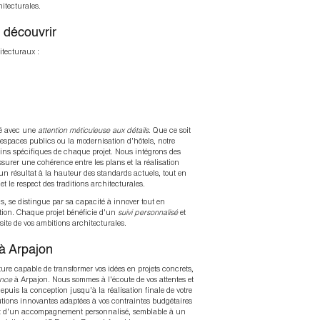
itecturales.
 découvrir
tecturaux :
isé avec une
attention méticuleuse aux détails
. Que ce soit
'espaces publics ou la modernisation d'hôtels, notre
ins spécifiques de chaque projet. Nous intégrons des
surer une cohérence entre les plans et la réalisation
un résultat à la hauteur des standards actuels, tout en
t le respect des traditions architecturales.
s, se distingue par sa capacité à innover tout en
ction. Chaque projet bénéficie d'un
suivi personnalisé
et
site de vos ambitions architecturales.
à Arpajon
ure capable de transformer vos idées en projets concrets,
ance
à Arpajon. Nous sommes à l'écoute de vos attentes et
uis la conception jusqu'à la réalisation finale de votre
utions innovantes adaptées à vos contraintes budgétaires
iez d'un accompagnement personnalisé, semblable à un