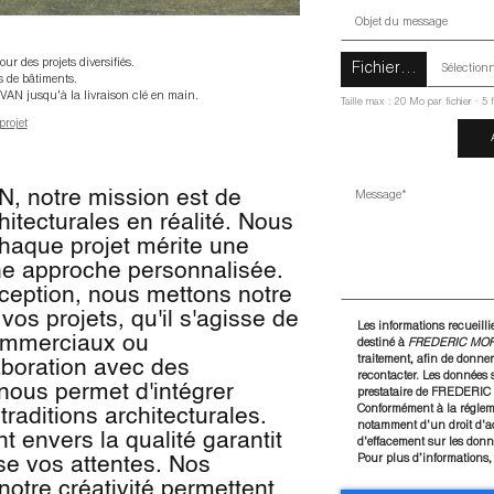
r des projets diversifiés.
Fichier…
s de bâtiments.
AN jusqu'à la livraison clé en main.
Taille max : 20 Mo par fichier · 5 
projet
notre mission est de
hitecturales en réalité. Nous
aque projet mérite une
e approche personnalisée.
ception, nous mettons notre
vos projets, qu'il s'agisse de
Les informations recueilli
commerciaux ou
destiné à
FREDERIC MOR
traitement, afin de donner
laboration avec des
recontacter. Les données 
nous permet d'intégrer
prestataire de FREDER
Conformément à la réglem
traditions architecturales.
notamment d'un droit d'acc
 envers la qualité garantit
d'effacement sur les donn
Pour plus d’informations,
se vos attentes. Nos
otre créativité permettent