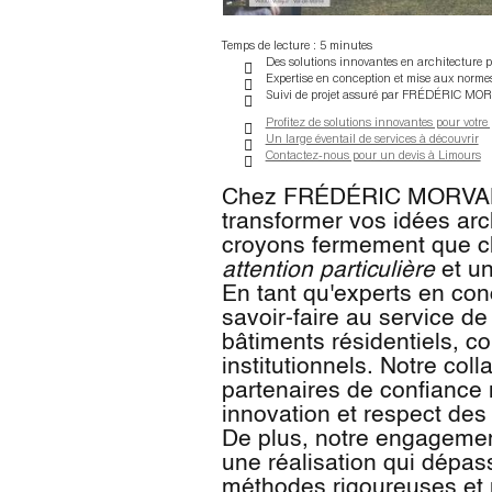
Temps de lecture : 5 minutes
Des solutions innovantes en architecture pou
Expertise en conception et mise aux norme
Suivi de projet assuré par FRÉDÉRIC MORV
Profitez de solutions innovantes pour votre 
Un large éventail de services à découvrir
Contactez-nous pour un devis à Limours
Chez FRÉDÉRIC MORVAN, 
transformer vos idées arc
croyons fermement que ch
attention particulière
et un
En tant qu'experts en con
savoir-faire au service de 
bâtiments résidentiels, 
institutionnels. Notre col
partenaires de confiance 
innovation et respect des 
De plus, notre engagement
une réalisation qui dépas
méthodes rigoureuses et n