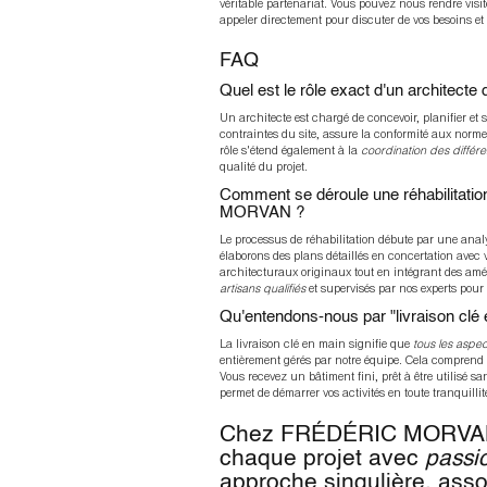
véritable partenariat. Vous pouvez nous rendre vis
appeler directement pour discuter de vos besoins et
FAQ
Quel est le rôle exact d'un architecte 
Un architecte est chargé de concevoir, planifier et 
contraintes du site, assure la conformité aux normes
rôle s'étend également à la
coordination des différe
qualité du projet.
Comment se déroule une réhabilitat
MORVAN ?
Le processus de réhabilitation débute par une analy
élaborons des plans détaillés en concertation avec 
architecturaux originaux tout en intégrant des amél
artisans qualifiés
et supervisés par nos experts pour
Qu'entendons-nous par "livraison 
La livraison clé en main signifie que
tous les aspec
entièrement gérés par notre équipe. Cela comprend l
Vous recevez un bâtiment fini, prêt à être utilisé 
permet de démarrer vos activités en toute tranquillit
Chez FRÉDÉRIC MORVAN,
chaque projet avec
passio
approche singulière, asso