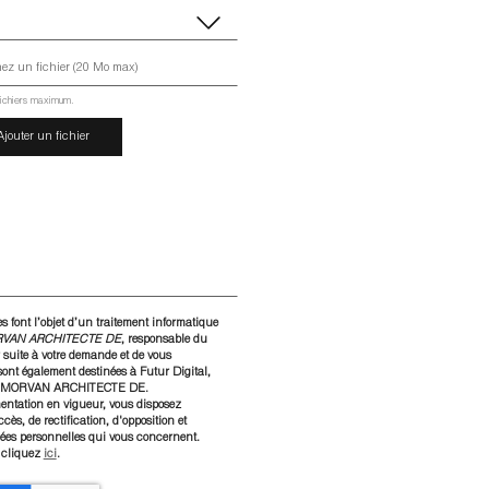
fichiers maximum.
Ajouter un fichier
es font l’objet d’un traitement informatique
VAN ARCHITECTE DE
, responsable du
 suite à votre demande et de vous
sont également destinées à Futur Digital,
IC MORVAN ARCHITECTE DE.
entation en vigueur, vous disposez
ès, de rectification, d'opposition et
ées personnelles qui vous concernent.
 cliquez
ici
.