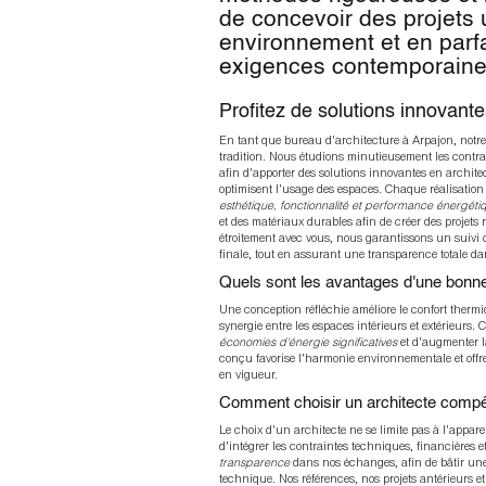
de concevoir des projets
environnement et en parf
exigences contemporaine
Profitez de solutions innovante
En tant que bureau d'architecture à Arpajon, notre 
tradition. Nous étudions minutieusement les contrai
afin d'apporter des solutions innovantes en archite
optimisent l'usage des espaces. Chaque réalisation e
esthétique, fonctionnalité et performance énergéti
et des matériaux durables afin de créer des projets
étroitement avec vous, nous garantissons un suivi co
finale, tout en assurant une transparence totale dan
Quels sont les avantages d'une bonne
Une conception réfléchie améliore le confort thermi
synergie entre les espaces intérieurs et extérieurs.
économies d'énergie significatives
et d'augmenter la
conçu favorise l'harmonie environnementale et offr
en vigueur.
Comment choisir un architecte compé
Le choix d'un architecte ne se limite pas à l'apparenc
d'intégrer les contraintes techniques, financières e
transparence
dans nos échanges, afin de bâtir une 
technique. Nos références, nos projets antérieurs 