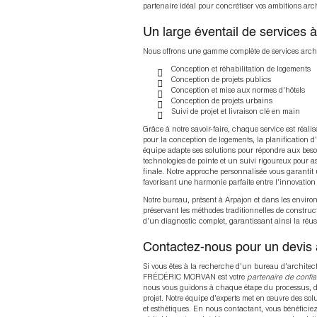
partenaire idéal pour concrétiser vos ambitions arch
Un large éventail de services à
Nous offrons une gamme complète de services archi
Conception et réhabilitation de logements
Conception de projets publics
Conception et mise aux normes d'hôtels
Conception de projets urbains
Suivi de projet et livraison clé en main
Grâce à notre savoir-faire, chaque service est réal
pour la conception de logements, la planification d
équipe adapte ses solutions pour répondre aux beso
technologies de pointe et un suivi rigoureux pour as
finale. Notre approche personnalisée vous garantit 
favorisant une harmonie parfaite entre l'innovation e
Notre bureau, présent à Arpajon et dans les environ
préservant les méthodes traditionnelles de constru
d'un diagnostic complet, garantissant ainsi la réus
Contactez-nous pour un devis 
Si vous êtes à la recherche d'un bureau d'architect
FRÉDÉRIC MORVAN est votre
partenaire de confi
nous vous guidons à chaque étape du processus, dep
projet. Notre équipe d'experts met en œuvre des sol
et esthétiques. En nous contactant, vous bénéfic