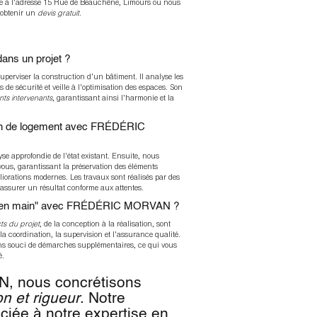
ite à l'adresse 15 Rue de Beauchêne, Limours ou nous
 obtenir un
devis gratuit
.
dans un projet ?
superviser la construction d'un bâtiment. Il analyse les
 de sécurité et veille à l'optimisation des espaces. Son
nts intervenants
, garantissant ainsi l'harmonie et la
ion de logement avec FRÉDÉRIC
se approfondie de l'état existant. Ensuite, nous
vous, garantissant la préservation des éléments
iorations modernes. Les travaux sont réalisés par des
 assurer un résultat conforme aux attentes.
clé en main" avec FRÉDÉRIC MORVAN ?
ts du projet
, de la conception à la réalisation, sont
a coordination, la supervision et l'assurance qualité.
sans souci de démarches supplémentaires, ce qui vous
é.
 nous concrétisons
n et rigueur
. Notre
ciée à notre expertise en